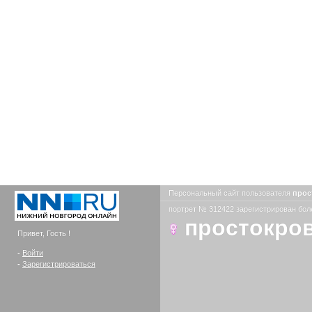
Персональный сайт пользователя
прос
портрет № 312422 зарегистрирован боле
простокро
Привет, Гость !
-
Войти
-
Зарегистрироваться