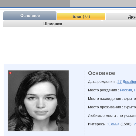
Основное
Блог
( 0 )
Дру
Шпионаж
Основное
Дата рождения :
27 Декаб
Место рождения :
Россия
,
Н
Место нахождения : скрыто
Место проживания : скрыто
Любимые места : не указа
Интересы :
Семья
(1596) ,