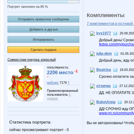
Портрет заполнен на 85 %
Комплименты
Отправить приватное сообщение
7 комплиментов в гостевой 
Добавить в друзья
kys1977
20.09.202
Игнорировать
Добрый день! Сроки
fedsp.com/my/purch
Сделать подарок
julia-dem
01.05.20
Совместная покупка: взрослый
Добрый день, жду о
популярность:
Beatrisa
19.03.202
-1
2206 место
↓
Срочно оплатите за
рейтинг
7179
?
отличка
27.12.202
Привилегированный
ДД. НЕ ОПЛАТИТЕ 
пользователь
5
уровня
BuketAnna
20.12.
ДД! СРОЧНО жду ОП
www.nn.ru/community/
Статистика портрета:
Вы не авторизованы! Чтоб
сейчас просматривают портрет - 0